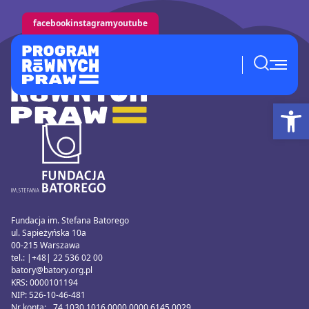
facebook
instagram
youtube
Ot
Fundacja im. Stefana Batorego
ul. Sapieżyńska 10a
00-215 Warszawa
tel.: |+48| 22 536 02 00
batory@batory.org.pl
KRS: 0000101194
NIP: 526-10-46-481
Nr konta: 74 1030 1016 0000 0000 6145 0029