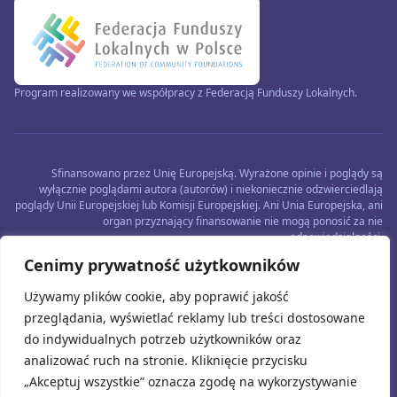
Program realizowany we współpracy z Federacją Funduszy Lokalnych.
Sfinansowano przez Unię Europejską. Wyrażone opinie i poglądy są
wyłącznie poglądami autora (autorów) i niekoniecznie odzwierciedlają
poglądy Unii Europejskiej lub Komisji Europejskiej. Ani Unia Europejska, ani
organ przyznający finansowanie nie mogą ponosić za nie
odpowiedzialności.
Cenimy prywatność użytkowników
Używamy plików cookie, aby poprawić jakość
przeglądania, wyświetlać reklamy lub treści dostosowane
do indywidualnych potrzeb użytkowników oraz
analizować ruch na stronie. Kliknięcie przycisku
„Akceptuj wszystkie” oznacza zgodę na wykorzystywanie