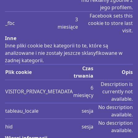
mu reklamy zgodnie z
jego profilem.
Facebook sets this
3
_fbc
cookie to store last
miesiące
visit.
Inne
Inne pliki cookie bez kategorii to te, które są
analizowane i nie zostały jeszcze sklasyfikowane w
żadnej kategorii.
Czas
Plik cookie
Opis
trwania
Description is
6
VISITOR_PRIVACY_METADATA
currently not
miesięcy
available.
No description
tableau_locale
sesja
available.
No description
hid
sesja
available.