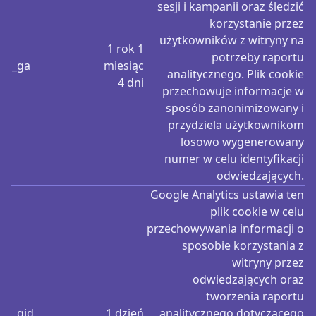
sesji i kampanii oraz śledzić
korzystanie przez
użytkowników z witryny na
1 rok 1
potrzeby raportu
_ga
miesiąc
analitycznego. Plik cookie
4 dni
przechowuje informacje w
sposób zanonimizowany i
przydziela użytkownikom
losowo wygenerowany
numer w celu identyfikacji
odwiedzających.
Google Analytics ustawia ten
plik cookie w celu
przechowywania informacji o
sposobie korzystania z
witryny przez
odwiedzających oraz
tworzenia raportu
_gid
1 dzień
analitycznego dotyczącego