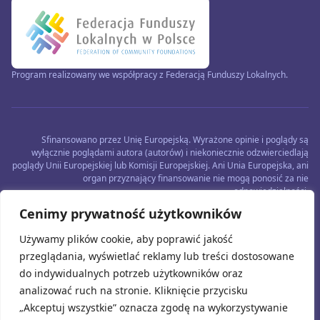
Program realizowany we współpracy z Federacją Funduszy Lokalnych.
Sfinansowano przez Unię Europejską. Wyrażone opinie i poglądy są
wyłącznie poglądami autora (autorów) i niekoniecznie odzwierciedlają
poglądy Unii Europejskiej lub Komisji Europejskiej. Ani Unia Europejska, ani
organ przyznający finansowanie nie mogą ponosić za nie
odpowiedzialności.
Cenimy prywatność użytkowników
Używamy plików cookie, aby poprawić jakość
przeglądania, wyświetlać reklamy lub treści dostosowane
do indywidualnych potrzeb użytkowników oraz
analizować ruch na stronie. Kliknięcie przycisku
„Akceptuj wszystkie” oznacza zgodę na wykorzystywanie