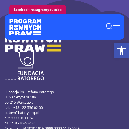
facebook
instagram
youtube
Ot
Fundacja im. Stefana Batorego
ul. Sapieżyńska 10a
00-215 Warszawa
tel.: |+48| 22 536 02 00
batory@batory.org.pl
KRS: 0000101194
NIP: 526-10-46-481
Nr konta: 74 1030 1016 0000 0000 6145 0029