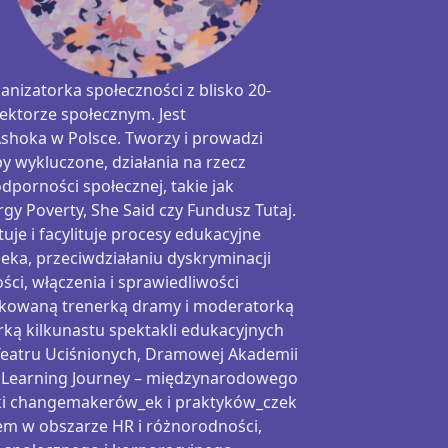
anizatorka społeczności z blisko 20-
ektorze społecznym. Jest
Ashoka
w Polsce. Tworzy i prowadzi
 wykluczone, działania na rzecz
dporności społecznej, takie jak
rgy
Poverty
,
She
Said czy Fundusz Tutaj.
tuje i
facylituje
procesy edukacyjne
ka, przeciwdziałaniu dyskryminacji
ci, włączenia i sprawiedliwości
yfikowaną trenerką dramy i moderatorką
rką kilkunastu spektakli edukacyjnych
eatru Uciśnionych,
Dramowej
Akademii
 Learning
Journey
– międzynarodowego
ki
changemakerów_ek
i
praktyków_czek
em w obszarze HR i różnorodności,