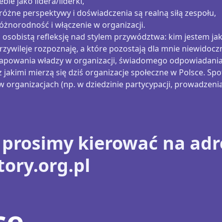
ie jako lidera/liderki,
j różne perspektywy i doświadczenia są realną siłą zespołu,
óżnorodność i włączenie w organizacji.
osobistą refleksję nad stylem przywództwa: kim jestem ja
e przywileje rozpoznaję, a które pozostają dla mnie niewidocz
 mapowania władzy w organizacji, świadomego odpowiadani
jakimi mierzą się dziś organizacje społeczne w Polsce. Spo
 organizacjach (np. w dziedzinie partycypacji, prowadzeni
 prosimy kierować na adr
ry.org.pl
ce