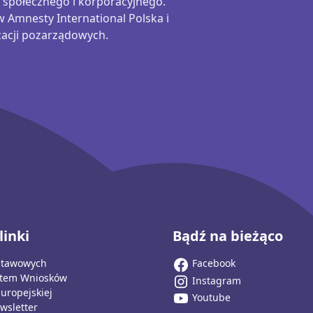
 społecznego i korporacyjnego.
 w
Amnesty
International Polska i
zacji pozarządowych.
linki
Bądź na bieżąco
stawowych
Facebook
stem Wniosków
Instagram
Europejskiej
Youtube
wsletter