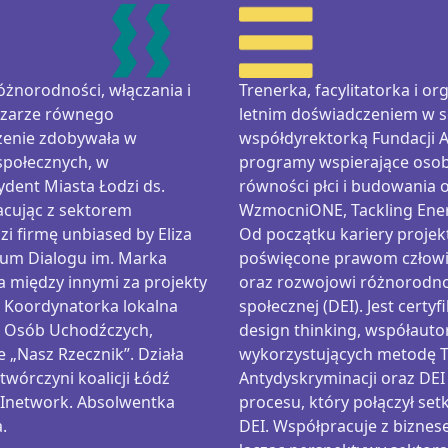
różnorodności, włączania i
Trenerka,
facylitatorka
i org
bszarze równego
letnim doświadczeniem w s
zenie zdobywała w
współdyrektorką
Fundacji
 społecznych, w
programy wspierające osoby
dent Miasta Łodzi ds.
równości płci i budowania o
acując z sektorem
WzmocniONE
,
Tackling
Ene
zi firmę
unbiased
by Eliza
Od początku kariery projek
trum Dialogu im. Marka
poświęcone prawom człowie
 między innymi za projekty
oraz rozwojowi różnorodnoś
 Koordynatorka lokalna
społecznej (DEI). Jest cert
aw Osób Uchodźczych,
design
thinking
, współauto
e „Nasz Rzecznik”. Działa
wykorzystujących metodę T
twórczyni koalicji Łódź
Antydyskryminacji
oraz DEI
EInetwork. Absolwentka
procesu, który połączył set
.
DEI. Współpracuje z biznes