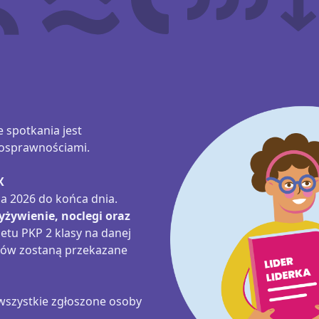
 spotkania jest
nosprawnościami.
X
a 2026 do końca dnia.
yżywienie, noclegi oraz
letu PKP 2 klasy na danej
ztów zostaną przekazane
szystkie zgłoszone osoby