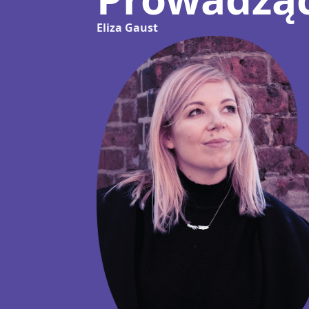
E
liza
Gaust