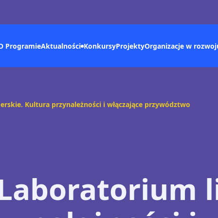
O Programie
Konkursy
Aktualności
Projekty
Organizacje w rozwoj
erskie. Kultura przynależności i włączające przywództwo
Laboratorium l