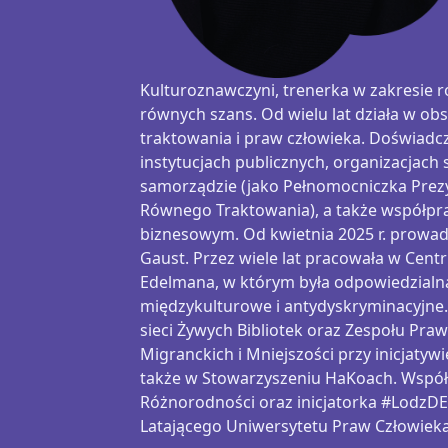
Kulturoznawczyni
, trenerka w zakresie 
równych szans. Od wielu lat działa w o
traktowania i praw człowieka. Doświadc
instytucjach publicznych, organizacjach
samorządzie (jako Pełnomocniczka Prezy
Równego Traktowania), a także współpr
biznesowym. Od kwietnia 2025 r. prowad
Gaust
. Przez wiele lat pracowała w Cen
Edelmana, w którym była odpowiedzialna
międzykulturowe i antydyskryminacyjne.
sieci Żywych Bibliotek oraz Zespołu Pr
Migranckich
i Mniejszości przy inicjatywi
także w Stowarzyszeniu
HaKoach
. Współ
Różnorodności oraz inicjatorka #LodzD
Latającego Uniwersytetu Praw Człowieka