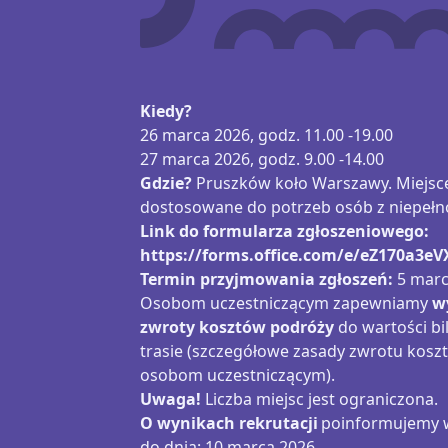
Kiedy?
26 marca 2026, godz. 11.00 -19.00
27 marca 2026, godz. 9.00 -14.00
Gdzie?
Pruszków koło Warszawy. Miejsce
dostosowane do potrzeb osób z niepeł
Link do formularza zgłoszeniowego:
https://forms.office.com/e/eZ170a3eV
Termin przyjmowania zgłoszeń:
5 marc
Osobom uczestniczącym zapewniamy
w
zwroty kosztów podróży
d
o wartości bi
trasie (szczegółowe zasady zwrotu kos
osobom uczestniczącym).
Uwaga!
Liczba miejsc jest ograniczona.
O wynikach rekrutacji
poinformujemy w
do dnia: 10 marca 2026.