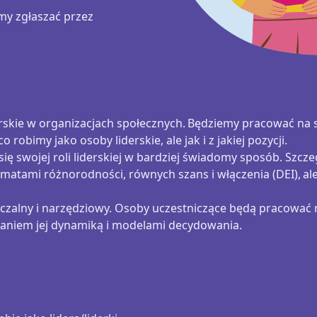
my zgłaszać przez
erskie w organizacjach społecznych. Będziemy pracować na s
co robimy jako osoby liderskie, ale jak i z jakiej pozycji.
ię swojej roli liderskiej w bardziej świadomy sposób. Szcz
ematami różnorodności, równych szans i włączenia (DEI), al
dczalny i narzędziowy. Osoby uczestniczące będą pracowa
dzaniem jej dynamiką i modelami decydowania.