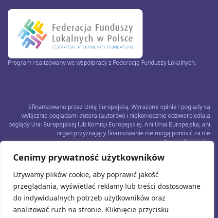
Program realizowany we współpracy z Federacją Funduszy Lokalnych.
Sfinansowano przez Unię Europejską. Wyrażone opinie i poglądy są
wyłącznie poglądami autora (autorów) i niekoniecznie odzwierciedlają
poglądy Unii Europejskiej lub Komisji Europejskiej. Ani Unia Europejska, ani
organ przyznający finansowanie nie mogą ponosić za nie
odpowiedzialności.
Cenimy prywatność użytkowników
Używamy plików cookie, aby poprawić jakość
przeglądania, wyświetlać reklamy lub treści dostosowane
do indywidualnych potrzeb użytkowników oraz
analizować ruch na stronie. Kliknięcie przycisku