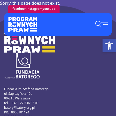
Sorry, this page does not exist.
facebook
instagram
youtube
Ot
Fundacja im. Stefana Batorego
ul. Sapieżyńska 10a
00-215 Warszawa
tel.: |+48| 22 536 02 00
batory@batory.org.pl
KRS: 0000101194