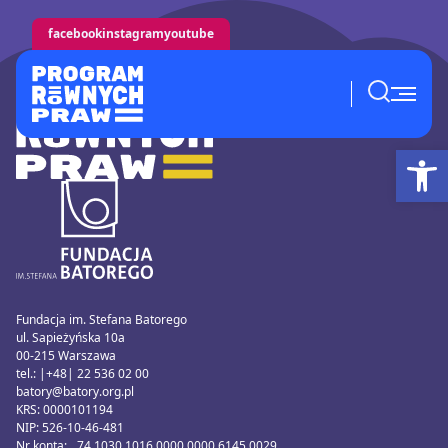
facebook
instagram
youtube
Ot
Fundacja im. Stefana Batorego
ul. Sapieżyńska 10a
00-215 Warszawa
tel.: |+48| 22 536 02 00
batory@batory.org.pl
KRS: 0000101194
NIP: 526-10-46-481
Nr konta: 74 1030 1016 0000 0000 6145 0029