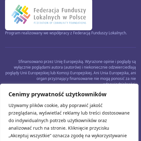
Program realizowany we współpracy z Federacją Funduszy Lokalnych.
Sfinansowano przez Unię Europejską. Wyrażone opinie i poglądy są
wyłącznie poglądami autora (autorów) i niekoniecznie odzwierciedlają
poglądy Unii Europejskiej lub Komisji Europejskiej. Ani Unia Europejska, ani
organ przyznający finansowanie nie mogą ponosić za nie
odpowiedzialności.
Cenimy prywatność użytkowników
Używamy plików cookie, aby poprawić jakość
przeglądania, wyświetlać reklamy lub treści dostosowane
do indywidualnych potrzeb użytkowników oraz
analizować ruch na stronie. Kliknięcie przycisku
„Akceptuj wszystkie” oznacza zgodę na wykorzystywanie