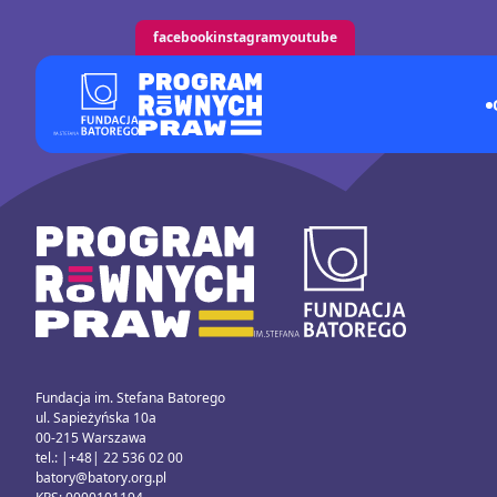
facebook
instagram
youtube
Fundacja im. Stefana Batorego
ul. Sapieżyńska 10a
00-215 Warszawa
tel.: |+48| 22 536 02 00
batory@batory.org.pl