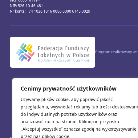
KRS: 0000101194
NIP: 526-10-46-481
Nr konta: 74 1030 1016 0000 0000 6145 0029
Program realizowany we 
Cenimy prywatność użytkowników
Używamy plików cookie, aby poprawić jakość
Sfinansowano przez Unię Europejską. Wyrażone opinie i poglądy są wy
Europejs
przeglądania, wyświetlać reklamy lub treści dostosowan
do indywidualnych potrzeb użytkowników oraz
analizować ruch na stronie. Kliknięcie przycisku
„Akceptuj wszystkie” oznacza zgodę na wykorzystywanie
przez nas plików cookie.