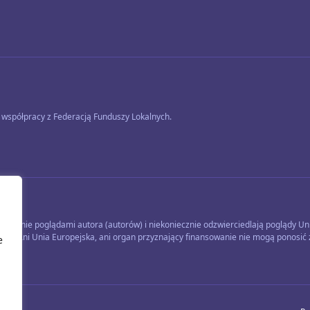
współpracy z Federacją Funduszy Lokalnych.
łącznie poglądami autora (autorów) i niekoniecznie odzwierciedlają poglądy Unii
kiej. Ani Unia Europejska, ani organ przyznający finansowanie nie mogą ponosić 
e