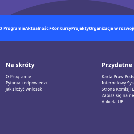
O Programie
Konkursy
Aktualności
Projekty
Organizacje w rozwoj
Na skróty
Przydatne 
O Programie
Karta Praw Pod
Pytania i odpowiedzi
Internetowy Sy
Jak złożyć wniosek
Strona Komisji 
Zapisz się na ne
Ankieta UE