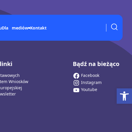
Kontakt
u
Dla mediów
linki
Bądź na bieżąco
stawowych
Facebook
stem Wniosków
Instagram
Ot
Europejskiej
Youtube
wsletter