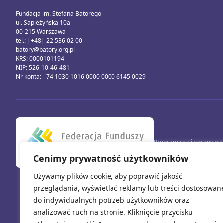
Fundacja im. Stefana Batorego
ul. Sapieżyńska 10a
00-215 Warszawa
tel.: |+48| 22 536 02 00
batory@batory.org.pl
KRS: 0000101194
NIP: 526-10-46-481
Nr konta: 74 1030 1016 0000 0000 6145 0029
Program realizowany we 
Cenimy prywatność użytkowników
Używamy plików cookie, aby poprawić jakość
przeglądania, wyświetlać reklamy lub treści dostosowan
do indywidualnych potrzeb użytkowników oraz
analizować ruch na stronie. Kliknięcie przycisku
Sfinansowano przez Unię Europejską. Wyrażone opinie i poglądy są wy