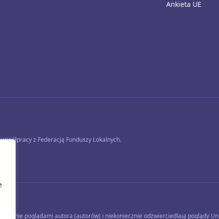
Ankieta UE
współpracy z Federacją Funduszy Lokalnych.
e
łącznie poglądami autora (autorów) i niekoniecznie odzwierciedlają poglądy Unii