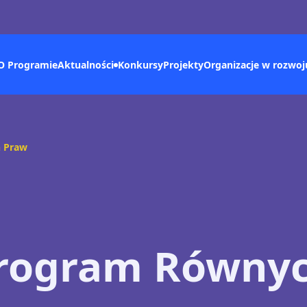
O Programie
Konkursy
Aktualności
Projekty
Organizacje w rozwoj
h Praw
Program Równy