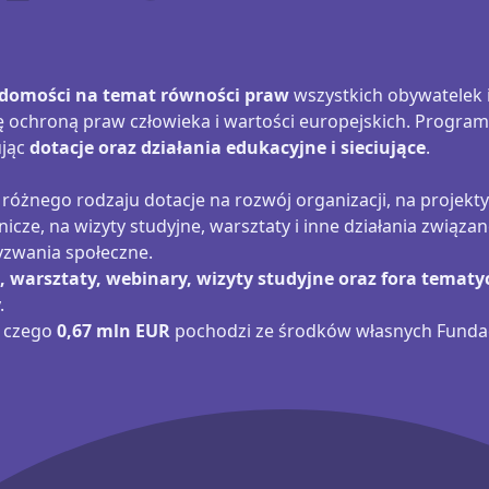
domości na temat równości praw
wszystkich obywatelek 
ę ochroną praw człowieka i wartości europejskich. Program
ując
dotacje oraz działania edukacyjne i sieciujące
.
nego rodzaju dotacje na rozwój organizacji, na projekty
cznicze, na wizyty studyjne, warsztaty i inne działania zwi
yzwania społeczne.
, warsztaty, webinary, wizyty studyjne oraz fora tematy
.
z czego
0,67 mln EUR
pochodzi ze środków własnych Fundac