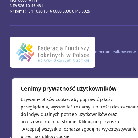
KRS: 0000101194
NIP: 526-10-46-481
Nr konta: 74 1030 1016 0000 0000 6145 0029
Program realizowany we 
Cenimy prywatność użytkowników
Używamy plików cookie, aby poprawić jakość
Sfinansowano przez Unię Europejską. Wyrażone opinie i poglądy są wy
Europejs
przeglądania, wyświetlać reklamy lub treści dostosowan
do indywidualnych potrzeb użytkowników oraz
analizować ruch na stronie. Kliknięcie przycisku
„Akceptuj wszystkie” oznacza zgodę na wykorzystywanie
przez nas plików cookie.