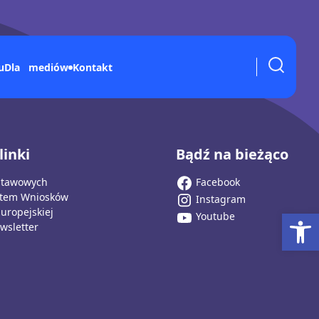
Kontakt
u
Dla mediów
linki
Bądź na bieżąco
stawowych
Facebook
stem Wniosków
Instagram
Ot
Europejskiej
Youtube
wsletter