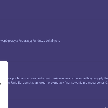
współpracy z Federacją Funduszy Lokalnych.
łącznie poglądami autora (autorów) i niekoniecznie odzwierciedlają poglądy Unii
kiej. Ani Unia Europejska, ani organ przyznający finansowanie nie mogą ponosić 
e