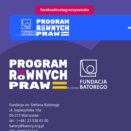
facebook
instagram
youtube
Fundacja im. Stefana Batorego
ul. Sapieżyńska 10a
00-215 Warszawa
tel.: |+48| 22 536 02 00
batory@batory.org.pl