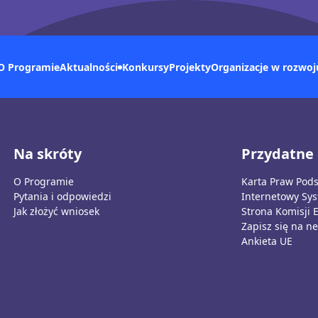
O Programie
Konkursy
Aktualności
Projekty
Organizacje w rozwoj
Na skróty
Przydatne 
O Programie
Karta Praw Pod
Pytania i odpowiedzi
Internetowy Sy
Jak złożyć wniosek
Strona Komisji 
Zapisz się na ne
Ankieta UE